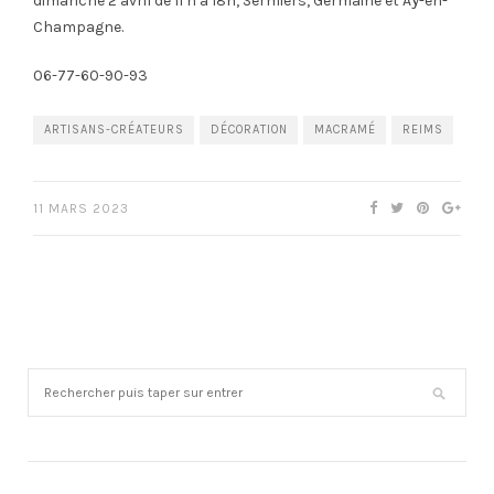
dimanche 2 avril de 11 h à 18h, Sermiers, Germaine et Aÿ-en-
Champagne.
06-77-60-90-93
ARTISANS-CRÉATEURS
DÉCORATION
MACRAMÉ
REIMS
11 MARS 2023