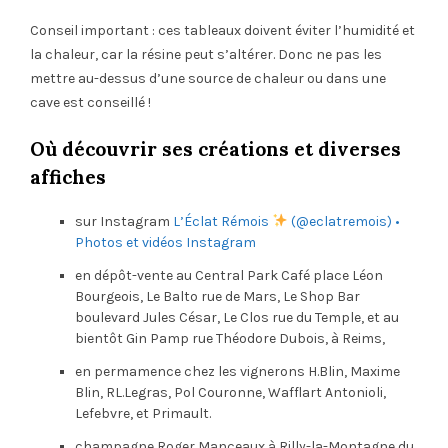
Conseil important : ces tableaux doivent éviter l’humidité et
la chaleur, car la résine peut s’altérer. Donc ne pas les
mettre au-dessus d’une source de chaleur ou dans une
cave est conseillé !
Où découvrir ses créations et diverses
affiches
sur Instagram
L’Éclat Rémois
(@eclatremois) •
Photos et vidéos Instagram
en dépôt-vente au Central Park Café place Léon
Bourgeois, Le Balto rue de Mars, Le Shop Bar
boulevard Jules César, Le Clos rue du Temple, et au
bientôt Gin Pamp rue Théodore Dubois, à Reims,
en permamence chez les vignerons H.Blin, Maxime
Blin, RL.Legras, Pol Couronne, Wafflart Antonioli,
Lefebvre, et Primault.
champagne Roger Manceaux à Rilly-la-Montagne du