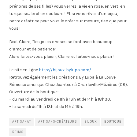
prénoms de ses filles) vous verrez la vie en rose, en vert, en
turquoise… bref en couleurs ! Et si vous rêvez d’un bijou,
notre créatrice peut vous le créer sur mesure, rien que pour
vous !
Dixit Claire, “les jolies choses se font avec beaucoup
d’amour et de patience”.
Alors faites-vous plaisir, Claire, et faites-nous plaisir !
Le site en ligne
http://bijoux-bylupa.com/
Retrouvez également les créations By Lupa à La Louve
Rémoise ainsi que Chez Jeanteur à Charleville-Mézières (08).
Ouverture de la boutique :
– du mardi au vendredi de 11h à 13h et de 14h à 18h30,
– le samedi de 11h à 13h et de 14h à 19h.
ARTISANAT
ARTISANS-CRÉATEURS
BIJOUX
BOUTIQUE
REIMS